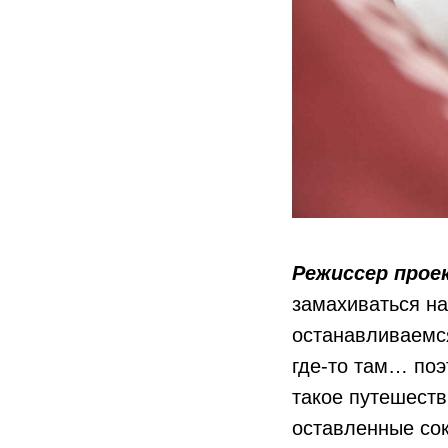
Режиссер прое
замахиваться на
останавливаемся
где-то там… по
такое путешеств
оставленные сок