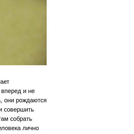
гает
 вперед и не
а, они рождаются
и совершить
там собрать
еловека лично