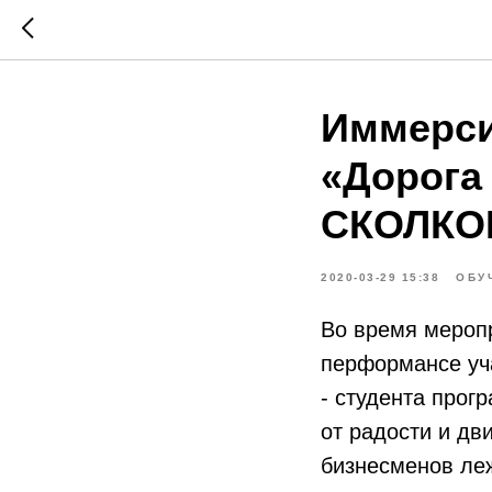
Иммерси
«Дорога
СКОЛКО
2020-03-29 15:38
ОБУ
Во время мероп
перформансе уч
- студента прог
от радости и дв
бизнесменов леж