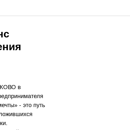
нс
ения
ЛКОВО в
предпринимателя
чты» - это путь
сложившихся
ки.