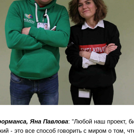
орманса, Яна Павлова
: "Любой наш проект, б
кий - это все способ говорить с миром о том, ч