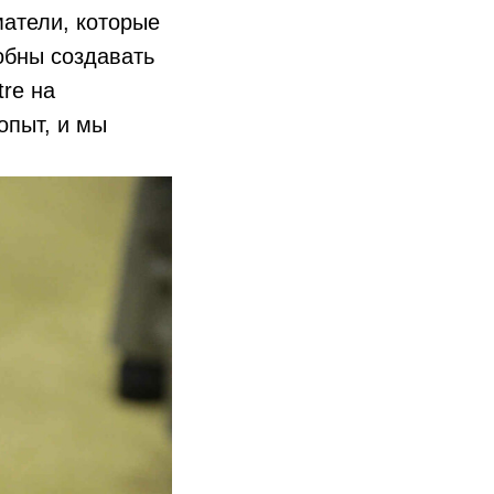
матели, которые
собны создавать
re на
опыт, и мы