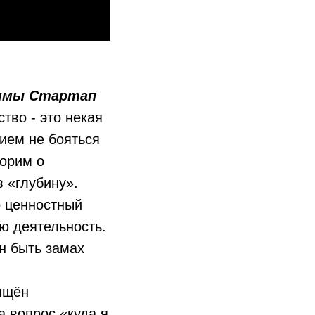
аммы Стартап
тво - это некая
ием не бояться
ворим о
в «глубину».
о ценностный
ю деятельность.
н быть замах
ящён
 вопрос «куда я