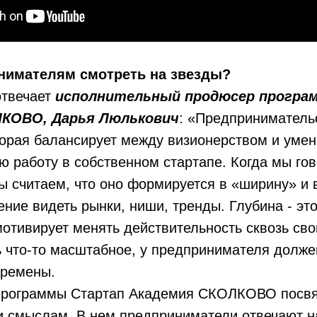
нимателям смотреть на звезды?
отвечает
исполнительный продюсер прогр
ЛКОВО, Дарья Люлькович
: «Предпринимательс
торая балансирует между визионерством и умен
 работу в собственном стартапе. Когда мы го
ы считаем, что оно формируется в «ширину» и 
ение видеть рынки, ниши, тренды. Глубина - эт
мотивирует менять действительность сквозь сво
 что-то масштабное, у предпринимателя долже
ремены.
программы Стартап Академия СКОЛКОВО посв
 смыслам. В нем предприниматели отвечают на